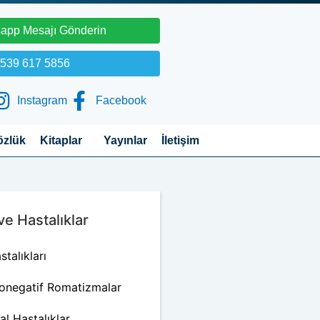
app Mesajı Gönderin
539 617 5856
Instagram
Facebook
özlük
Kitaplar
Yayınlar
İletişim
 Hastalıklar​
talıkları
onegatif Romatizmalar
l Hastalıklar