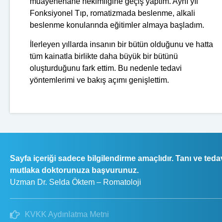
muayenehane hekimliğine geçiş yaptım. Aynı yıl
Fonksiyonel Tıp, romatizmada beslenme, alkali
beslenme konularında eğitimler almaya başladım.
İlerleyen yıllarda insanın bir bütün olduğunu ve hatta
tüm kainatla birlikte daha büyük bir bütünü
oluşturduğunu fark ettim. Bu nedenle tedavi
yöntemlerimi ve bakış açımı genişlettim.
Sayfa içeriği sadece bilgilendirme amaçlıdır. Tanı ve tedav
mutlaka doktorunuza başvurunuz.
Uzman Dr. Selda Öktem – Romatoloji
KVKK Aydınlatma Metni