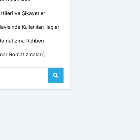
tileri ve Şikayetler
isinde Kullanılan İlaçlar
 Romatizma Rehberi
amar Romatizmaları)