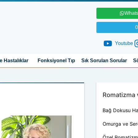
Whats
0
Youtube
 Hastalıklar
Fonksiyonel Tıp
Sık Sorulan Sorular
S
Romatizma ve
Bağ Dokusu Has
Omurga ve Ser
Özel Romatizma