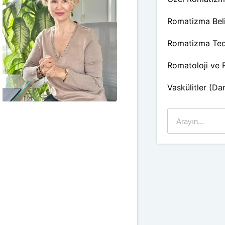
Romatizma Belir
Romatizma Tedav
Romatoloji ve
Vaskülitler (D